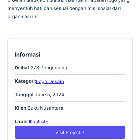
dikenali untuk komunitas. Hasil akhir adalah logo yang
menyentuh hati dan sesuai dengan misi sosial dari
organisasi ini.
Informasi
Dilihat
:
278
Pengunjung
Kategori
:
Logo Desain
Tanggal
:
June 5, 2024
Klien
:
Buku Nusantara
Label
:
Illustrator
Visit Project